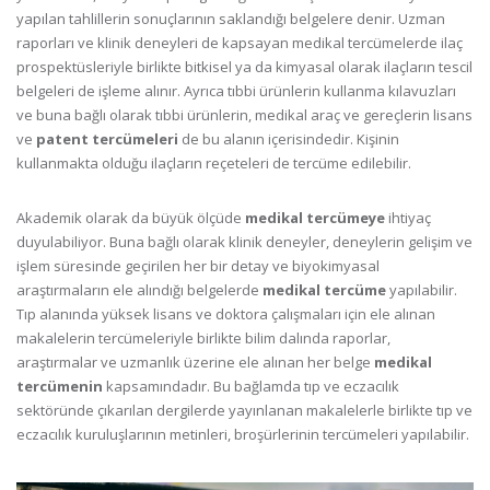
yapılan tahlillerin sonuçlarının saklandığı belgelere denir. Uzman
raporları ve klinik deneyleri de kapsayan medikal tercümelerde ilaç
prospektüsleriyle birlikte bitkisel ya da kimyasal olarak ilaçların tescil
belgeleri de işleme alınır. Ayrıca tıbbi ürünlerin kullanma kılavuzları
ve buna bağlı olarak tıbbi ürünlerin, medikal araç ve gereçlerin lisans
ve
patent tercümeleri
de bu alanın içerisindedir. Kişinin
kullanmakta olduğu ilaçların reçeteleri de tercüme edilebilir.
Akademik olarak da büyük ölçüde
medikal tercümeye
ihtiyaç
duyulabiliyor. Buna bağlı olarak klinik deneyler, deneylerin gelişim ve
işlem süresinde geçirilen her bir detay ve biyokimyasal
araştırmaların ele alındığı belgelerde
medikal tercüme
yapılabilir.
Tıp alanında yüksek lisans ve doktora çalışmaları için ele alınan
makalelerin tercümeleriyle birlikte bilim dalında raporlar,
araştırmalar ve uzmanlık üzerine ele alınan her belge
medikal
tercümenin
kapsamındadır. Bu bağlamda tıp ve eczacılık
sektöründe çıkarılan dergilerde yayınlanan makalelerle birlikte tıp ve
eczacılık kuruluşlarının metinleri, broşürlerinin tercümeleri yapılabilir.