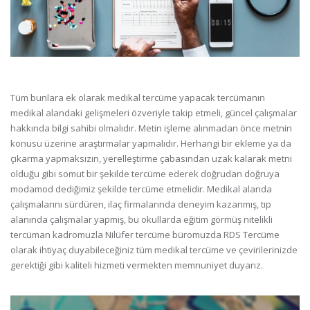
Tüm bunlara ek olarak medikal tercüme yapacak tercümanın
medikal alandaki gelişmeleri özveriyle takip etmeli, güncel çalışmalar
hakkında bilgi sahibi olmalıdır. Metin işleme alınmadan önce metnin
konusu üzerine araştırmalar yapmalıdır. Herhangi bir ekleme ya da
çıkarma yapmaksızın, yerelleştirme çabasından uzak kalarak metni
olduğu gibi somut bir şekilde tercüme ederek doğrudan doğruya
modamod dediğimiz şekilde tercüme etmelidir. Medikal alanda
çalışmalarını sürdüren, ilaç firmalarında deneyim kazanmış, tıp
alanında çalışmalar yapmış, bu okullarda eğitim görmüş nitelikli
tercüman kadromuzla Nilüfer tercüme büromuzda RDS Tercüme
olarak ihtiyaç duyabileceğiniz tüm medikal tercüme ve çevirilerinizde
gerektiği gibi kaliteli hizmeti vermekten memnuniyet duyarız.