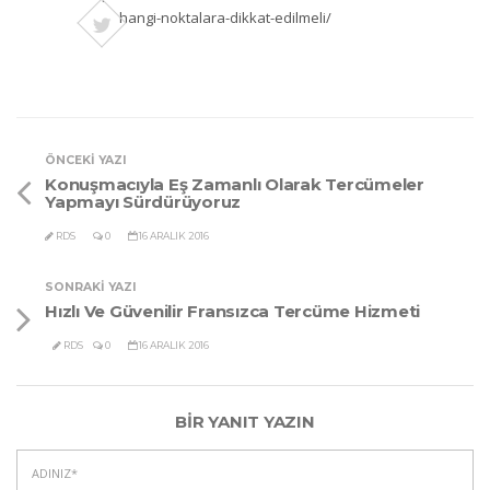
hangi-noktalara-dikkat-edilmeli/
ÖNCEKI YAZI
Konuşmacıyla Eş Zamanlı Olarak Tercümeler
Yapmayı Sürdürüyoruz
RDS
0
16 ARALIK 2016
SONRAKI YAZI
Hızlı Ve Güvenilir Fransızca Tercüme Hizmeti
RDS
0
16 ARALIK 2016
BIR YANIT YAZIN