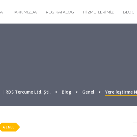
FA
HAKKIMIZDA
RDS KATALOG
HIZMETLERIMIZ
BLOG
! | RDS Tercüme Ltd. Şti.
>
Blog
>
Genel
>
Yerelleştirme N
GENEL