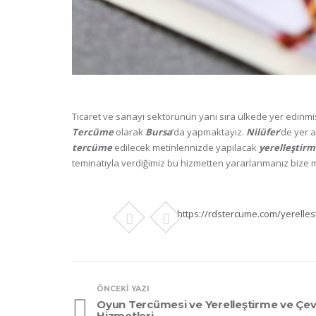
Ticaret ve sanayi sektörünün yanı sıra ülkede yer edinmi
Tercüme
olarak
Bursa
’da yapmaktayız.
Nilüfer
’de yer 
tercüme
edilecek metinlerinizde yapılacak
yerelleştir
teminatıyla verdiğimiz bu hizmetten yararlanmanız bize 
https://rdstercume.com/yerelles
ÖNCEKI YAZI
Oyun Tercümesi ve Yerelleştirme ve Çevi
Hizmetleri