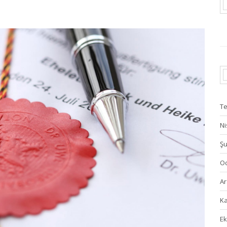
T
Ni
Şu
Oc
Ar
Ka
Ek