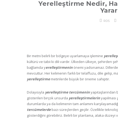
Yerelleştirme Nedir, Ha
Yarar
RDS
Bir metni belirli bir bölgeye uyarlamaya işlemine
yerelle
kültürü ve tabii ki dili vardır. Ülkeden ülkeye, şehirden şe
bağlamda y
erelleştirmenin
önemi yadsınamaz. Dillerdeki f
mevcuttur. Her kelimenin farklı bir telaffuzu, dile gelişi, 
yerelleştirme
metinlerde büyük bir öneme sahiptir.
Dolayısıyla
yerelleştirme
tercümenin
yapıtaşlarından bi
gösterilen birçok unsurda
yerelleştirmelerin
yapılması 
durumlarda ya da kelimenin tam anlamını karşılayamadığ
tercümelerde
bazı süreçlerden geçilir. Özellikle teknoloji
gösterdiğini görebiliriz. Belirli bir planlama, alaka düze