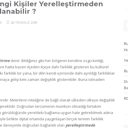
ngi Kişiler Yerelleştirmeden
lanabilir ?
0
26 TEMMUZ 2018
Bu
Hi
Ye
ştirme
denir. Bildiğimiz gibi her bölgenin kendine özgü kimliği,
hre hatta bazen ilçeden ilçeye dahi farklılık gösteren bu kültürel
Bu
arklılık bir yana, bir dilin kendi içerisinde dahi ayrıldığı farklılıklar
manaya gelişi kimi zaman değişiklik gösterebilir. Buna istinaden
Di
Ba
RD
ridir. Metinlerin niteliğine de bağlı olarak ülkeden ülkeye değişiklik
gereklidir. Doğrudan tercümenin mümkün olmadığı birtakım
ı görüldüğünde yereldeki bağlama uygun hale getirebilmek adına
yle birlikte dijital ortamda yaygınlaşan birçok terimin farklılık
yi ve deneyimle doğrudan bağlantılı olan
yerelleştirmede