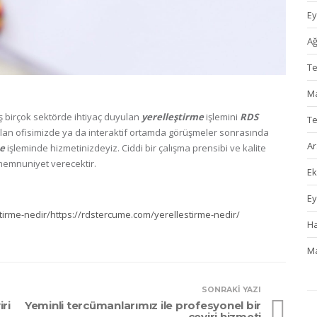
Ey
Ağ
T
Ma
ş birçok sektörde ihtiyaç duyulan
yerelleştirme
işlemini
RDS
T
alan ofisimizde ya da interaktif ortamda görüşmeler sonrasında
Ar
me
işleminde hizmetinizdeyiz. Ciddi bir çalışma prensibi ve kalite
memnuniyet verecektir.
Ek
Ey
tirme-nedir/
https://rdstercume.com/yerellestirme-nedir/
Ha
Ma
SONRAKI YAZI
ri
Yeminli tercümanlarımız ile profesyonel bir
çeviri hizmeti