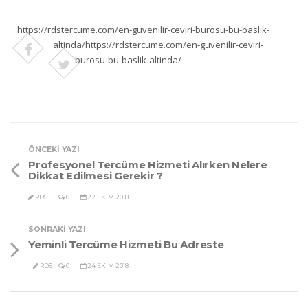
https://rdstercume.com/en-guvenilir-ceviri-burosu-bu-baslik-
altinda/
https://rdstercume.com/en-guvenilir-ceviri-
burosu-bu-baslik-altinda/
ÖNCEKI YAZI
Profesyonel Tercüme Hizmeti Alırken Nelere
Dikkat Edilmesi Gerekir ?
RDS
0
22 EKIM 2018
SONRAKI YAZI
Yeminli Tercüme Hizmeti Bu Adreste
RDS
0
24 EKIM 2018